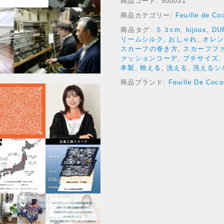
商品コード:
500031
l
l
商品カテゴリー:
Feuille de Co
e
商品タグ:
５３cm
,
bijoux
,
DU
D
リームシルク
,
おしゃれ
,
オレ
e
スカーフの巻き方
,
スカーフフ
C
ァッションコーデ
,
プチサイズ
,
o
本製
,
映える
,
洗える
,
洗えるシ
c
商品ブランド:
Feuille De Coc
o
o
n
D
U
R
E
T
h
e
A
r
c