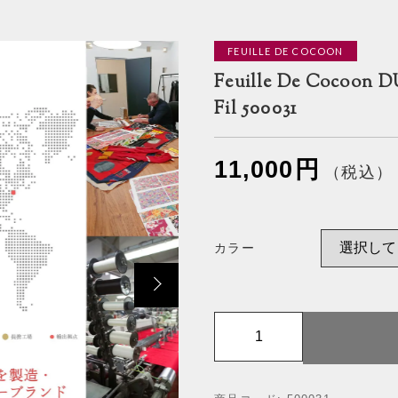
FEUILLE DE COCOON
ッピングを続ける
カートを確認
Feuille De Cocoon D
Fil 500031
11,000
円
（税込）
カラー
F
e
u
i