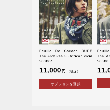
Feuille De Cocoon DURE
Feuil
The Archives 55 African vivid
The Ar
500004
50000
11,000
11,
円
（税込）
オプションを選択