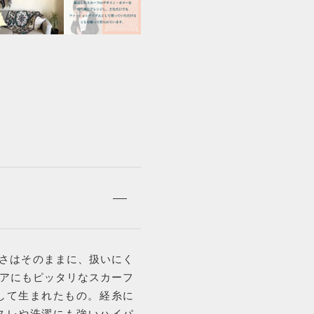
h
i
v
e
s
5
5
B
i
j
o
u
x
D
e
F
i
l
良さはそのままに、扱いにく
5
アにもピッタリなスカーフ
0
0
して生まれたもの。経糸に
0
、スレや洗濯にも強いハイパ