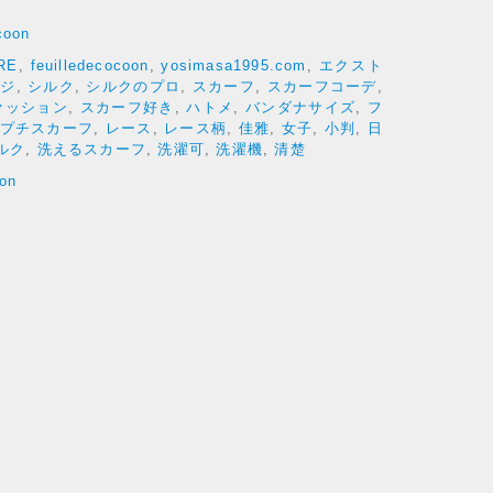
coon
RE
,
feuilledecocoon
,
yosimasa1995.com
,
エクスト
ンジ
,
シルク
,
シルクのプロ
,
スカーフ
,
スカーフコーデ
,
ァッション
,
スカーフ好き
,
ハトメ
,
バンダナサイズ
,
フ
プチスカーフ
,
レース
,
レース柄
,
佳雅
,
女子
,
小判
,
日
ルク
,
洗えるスカーフ
,
洗濯可
,
洗濯機
,
清楚
oon