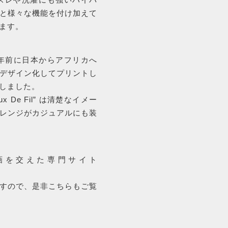
3
と様々な機能を付け加えて
1
ます。
個
SALE
年前に日本からアフリカへ
デザイン化してプリントし
しました。
セール商品
 De Fil” は清楚なイメー
レンジがカジュアルにも装
PRODUCTS
商品一覧
画を交えた専門サイト
ORDER
すので、是非こちらもご覧
HISTORY