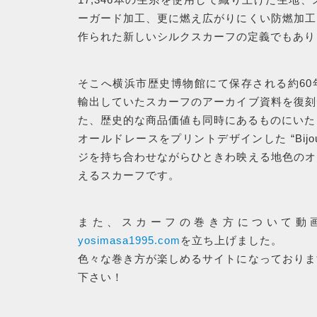
ーガード加工、更に燃え広がりにくい防燃加工
作られた新しいシルクスカーフの定義でもあり
RANKING
そこへ横浜市歴史博物館にて保存される約60
輸出していたスカーフのアーカイブ資料を復刻
た、歴史的な商品価値も同時にあるものにいた
商品ランキング
オールドレースをプリントデザインした “Bijoux
ジを持ち合わせながらひときわ映える地色のオ
NEW ITEM
えるスカーフです。
新着商品
また、スカーフの巻き方について動
yosimasa1995.com
を立ち上げました。
CHECKED
色々な巻き方が楽しめるサイトになっておりま
下さい！
PRODUCTS