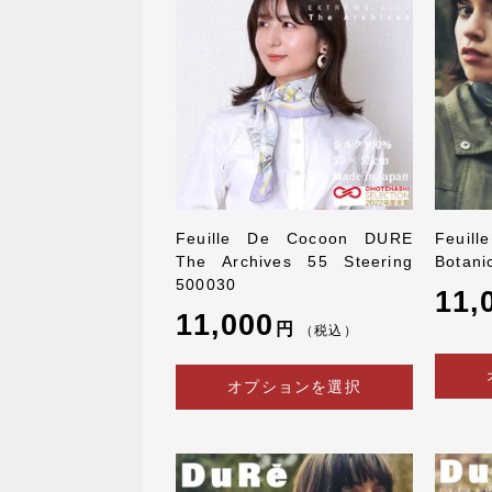
Feuille De Cocoon DURE
Feuill
The Archives 55 Steering
Botani
500030
11,
11,000
円
（税込）
オプションを選択