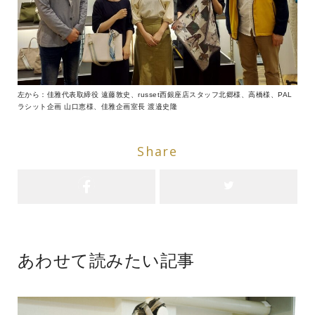
左から：佳雅代表取締役 遠藤敦史、russet西銀座店スタッフ北郷様、高橋様、PAL
ラシット企画 山口恵様、佳雅企画室長 渡邉史隆
Share
あわせて読みたい記事