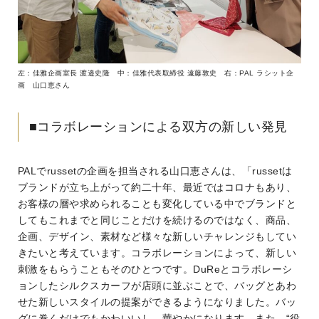
左：佳雅企画室長 渡邉史隆 中：佳雅代表取締役 遠藤敦史 右：PAL ラシット企
画 山口恵さん
■コラボレーションによる双方の新しい発見
PALでrussetの企画を担当される山口恵さんは、「russetは
ブランドが立ち上がって約二十年、最近ではコロナもあり、
お客様の層や求められることも変化している中でブランドと
してもこれまでと同じことだけを続けるのではなく、商品、
企画、デザイン、素材など様々な新しいチャレンジもしてい
きたいと考えています。コラボレーションによって、新しい
刺激をもらうこともそのひとつです。DuReとコラボレーシ
ョンしたシルクスカーフが店頭に並ぶことで、バッグとあわ
せた新しいスタイルの提案ができるようになりました。バッ
グに巻くだけでもかわいいし、華やかになります。また、“役