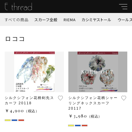
すべての商品
スカーフ全般
RIEMA
カシミヤストール
ウール
キーワード
ロココ
すべて
親カテゴリ
スカーフ全般
RIEMA
子カテゴリ
カシミヤストール
シルクシフォン花柄剣先ス
シルクシフォン花柄シャー
カーフ 20118
リングネックスカーフ
価格帯
ウールストール
20117
￥4,900
（税込）
～
￥3,980
（税込）
秋冬ストール（サスティナブルストール他）
並び順