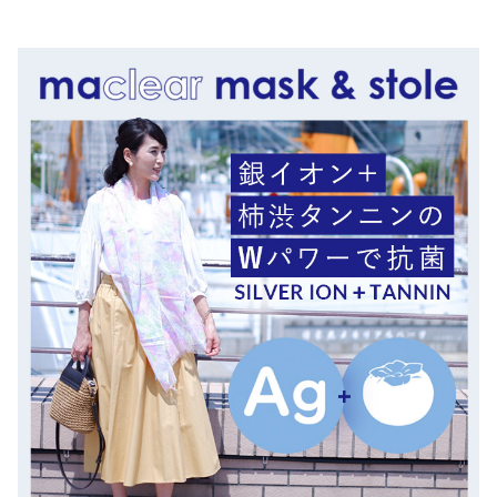
マフラー・スヌード
フォーマル
その他
在庫あり
セール
メンズ
ウェルネス＆ヘルスケア
機能性付加ストール
春夏ストール
付け襟
マスク