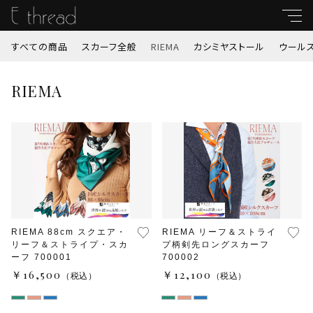
すべての商品
スカーフ全般
RIEMA
カシミヤストール
ウール
キーワード
RIEMA
すべて
親カテゴリ
スカーフ全般
RIEMA
子カテゴリ
カシミヤストール
RIEMA 88cm スクエア・
RIEMA リーフ＆ストライ
リーフ＆ストライプ・スカ
プ柄剣先ロングスカーフ
価格帯
ウールストール
ーフ 700001
700002
～
￥16,500
￥12,100
（税込）
（税込）
秋冬ストール（サスティナブルストール他）
並び順