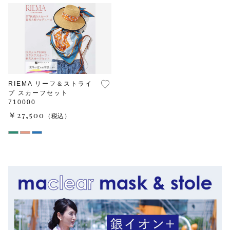
マフラー・スヌード
フォーマル
その他
在庫あり
セール
メンズ
RIEMA リーフ＆ストライ
プ スカーフセット
ウェルネス＆ヘルスケア
710000
￥27,500
（税込）
機能性付加ストール
春夏ストール
付け襟
マスク