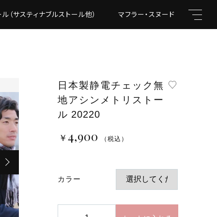
ール（サスティナブルストール他）
マフラー・スヌード
フォー
日本製静電チェック無
地アシンメトリストー
キーワード
ル 20220
4,900
￥
（税込）
（税込）
親カテゴリ
カラー
日