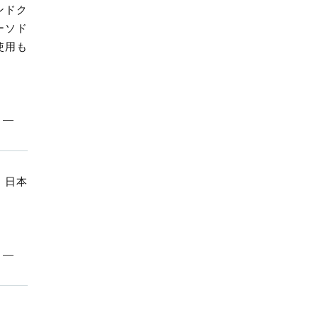
2
ンドク
0
ーソド
2
使用も
2
0
個
 日本