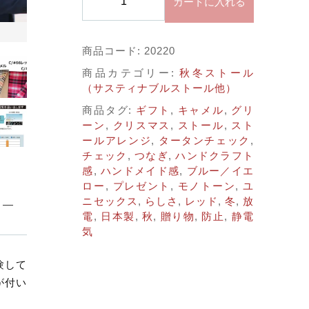
子カテゴリ
カートに入れる
本
製
静
する
商品コード:
20220
電
チ
商品カテゴリー:
秋冬ストール
価格帯
ェ
（サスティナブルストール他）
ッ
商品タグ:
ギフト
,
キャメル
,
グリ
～
ク
ーン
,
クリスマス
,
ストール
,
スト
無
ールアレンジ
,
タータンチェック
,
地
チェック
,
つなぎ
,
ハンドクラフト
ア
並び順
感
,
ハンドメイド感
,
ブルー／イエ
シ
ロー
,
プレゼント
,
モノトーン
,
ユ
ン
ニセックス
,
らしさ
,
レッド
,
冬
,
放
メ
電
,
日本製
,
秋
,
贈り物
,
防止
,
静電
ト
気
リ
その他
ス
験して
ト
在庫あり
セール
が付い
ー
ル