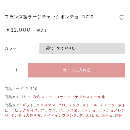
フランス製ラージチェックポンチョ 21720
11,000
￥
（税込）
カラー
フ
カートに入れる
ラ
ン
ス
商品コード:
21720
製
ラ
商品カテゴリー:
秋冬ストール（サスティナブルストール他）
ー
商品タグ:
ギフト
,
クリスマス
,
クロ
,
シック
,
ストール
,
チェック
,
ネイ
ジ
ビー
,
ビッグサイズ
,
ブラウン
,
フランス製
,
ポンチョ
,
ポンチョアレン
チ
ジ
,
ポンチョの巻き方
,
メイドインフランス
,
冬
,
大判
,
秋
,
誕生日
,
防寒
ェ
ッ
ク