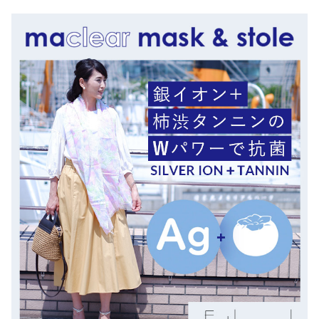
ポ
ン
チ
ョ
2
1
7
2
0
個