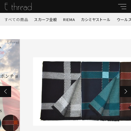
カートに商品を追加しました
すべての商品
スカーフ全般
RIEMA
カシミヤストール
ウール
キーワード
すべて
フランス製ラージチェックポンチョ 21720
親カテゴリ
カラー
スカーフ全般
数量
RIEMA
（税込）
子カテゴリ
カシミヤストール
価格帯
ウールストール
ショッピングを続ける
～
秋冬ストール（サスティナブルストール他）
並び順