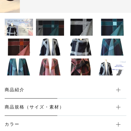
カートを確認する
マフラー・スヌード
フォーマル
その他
在庫あり
セール
メンズ
ウェルネス＆ヘルスケア
機能性付加ストール
春夏ストール
商品紹介
付け襟
商品規格（サイズ・素材）
マスク
カラー