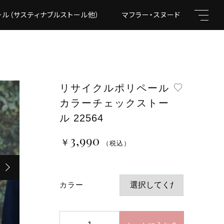
ール（サスティナブルストール他）
マフラー・スヌード
フォー
リサイクルポリペール
カラーチェックストー
キーワード
ル 22564
3,990
￥
（税込）
（税込）
親カテゴリ
カラー
リ