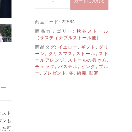
子カテゴリ
カートに入れる
サ
イ
ク
する
商品コード:
22564
ル
ポ
商品カテゴリー:
秋冬ストール
価格帯
リ
（サスティナブルストール他）
ペ
商品タグ:
イエロー
,
ギフト
,
グリ
～
ー
ーン
,
クリスマス
,
ストール
,
スト
ル
ールアレンジ
,
ストールの巻き方
,
カ
チェック
,
パステル
,
ピンク
,
ブル
ラ
並び順
ー
,
プレゼント
,
冬
,
綺麗
,
防寒
ー
チ
ェ
ッ
ク
その他
ス
たスト
ト
在庫あり
セール
ズンも
ー
ル
した可