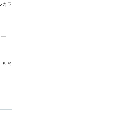
2
ルカラ
2
5
6
4
個
３５％