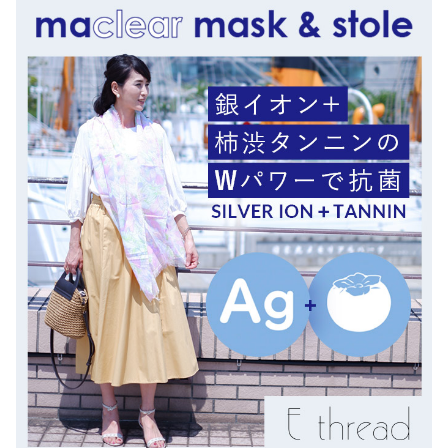
ペ
ー
ズ
リ
ー
剣
先
ス
カ
ー
フ
7
1
2
5
個