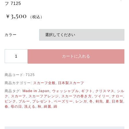
フ 7125
3,500
￥
（税込）
カラー
ウ
カートに入れる
ォ
ッ
シ
商品コード:
7125
ャ
ブ
商品カテゴリー:
スカーフ全般
,
日本製スカーフ
ル
商品タグ:
Made in Japan
,
ウォッシャブル
,
ギフト
,
クリスマス
,
シル
シ
ク
,
スカーフ
,
スカーフアレンジ
,
スカーフの巻き方
,
ツイリー
,
ナロー
,
ル
ピンク
,
ブルー
,
プレゼント
,
ペーズリー
,
レンガ
,
冬
,
剣先
,
夏
,
日本製
,
ク
春
,
母の日
,
洗える
,
秋
,
綺麗
,
綿
コ
ッ
ト
ン