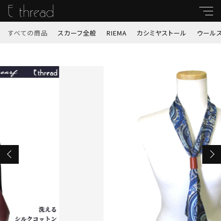
カートに商品を追加しました
すべての商品
スカーフ全般
RIEMA
カシミヤストール
ウール
キーワード
ウォッシャブルシルクコットンペーズリー剣先
すべて
スカーフ 7125
親カテゴリ
カラー
スカーフ全般
数量
（税込）
RIEMA
子カテゴリ
カシミヤストール
ショッピングを続ける
価格帯
ウールストール
～
秋冬ストール（サスティナブルストール他）
カートを確認する
並び順