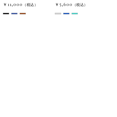
子カテゴリ
￥11,000
￥5,600
（税込）
（税込）
価格帯
～
並び順
その他
在庫あり
セール