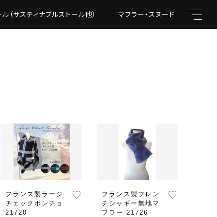
ール（サスティナブルストール他）
マフラー・スヌード
フォー
キーワード
親カテゴリ
フランス製ラージ
フランス製フレン
チェックポンチョ
チシャギー無地マ
21720
フラー 21726