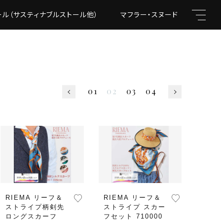
ール（サスティナブルストール他）
マフラー・スヌード
フォー
01
02
03
04
キーワード
親カテゴリ
RIEMA リーフ＆
RIEMA リーフ＆
ストライプ柄剣先
ストライプ スカー
ロングスカーフ
フセット 710000