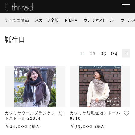
すべての商品
スカーフ全般
RIEMA
カシミヤストール
ウール
キーワード
誕生日
すべて
親カテゴリ
01
02
03
04
スカーフ全般
RIEMA
子カテゴリ
カシミヤストール
価格帯
ウールストール
カシミヤウールブランケッ
カシミヤ紡毛無地ストール
～
トストール 22834
8816
秋冬ストール（サスティナブルストール他）
￥24,000
￥39,000
（税込）
（税込）
並び順