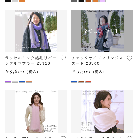
マフラー・スヌード
フォーマル
その他
在庫あり
セール
メンズ
ウェルネス＆ヘルスケア
ラッセルミンク起毛リバー
チェックサイドフリンジス
シブルマフラー 23310
ヌード 23300
￥5,600
￥3,500
（税込）
（税込）
機能性付加ストール
春夏ストール
付け襟
マスク